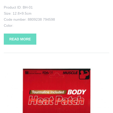
Product ID: BH-01
Size: 12.8×9.5cm
Code number: 8809238 794598
Color:
READ MORE