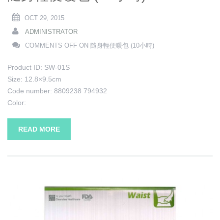
OCT 29, 2015
ADMINISTRATOR
COMMENTS OFF
ON 隨身輕便暖包 (10小時)
Product ID: SW-01S
Size: 12.8×9.5cm
Code number: 8809238 794932
Color:
READ MORE