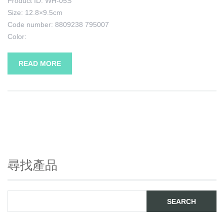
Product ID: WH-05S
Size: 12.8×9.5cm
Code number: 8809238 795007
Color:
READ MORE
尋找產品