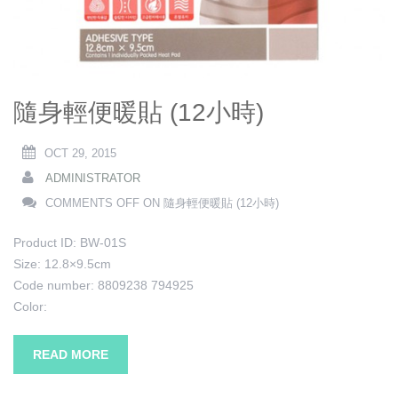
隨身輕便暖貼 (12小時)
OCT 29, 2015
ADMINISTRATOR
COMMENTS OFF
ON 隨身輕便暖貼 (12小時)
Product ID: BW-01S
Size: 12.8×9.5cm
Code number: 8809238 794925
Color:
READ MORE