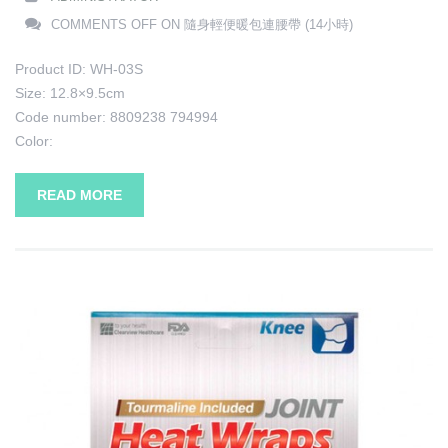
COMMENTS OFF
ON 隨身輕便暖包連腰帶 (14小時)
Product ID: WH-03S
Size: 12.8×9.5cm
Code number: 8809238 794994
Color:
READ MORE