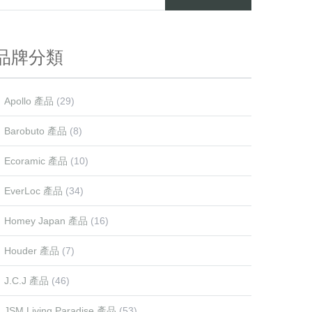
品牌分類
Apollo 產品
(29)
Barobuto 產品
(8)
Ecoramic 產品
(10)
EverLoc 產品
(34)
Homey Japan 產品
(16)
Houder 產品
(7)
J.C.J 產品
(46)
JSM Living Paradise 產品
(53)