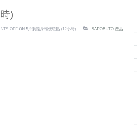
時)
NTS OFF
ON 5片裝隨身輕便暖貼 (12小時)
BAROBUTO 產品