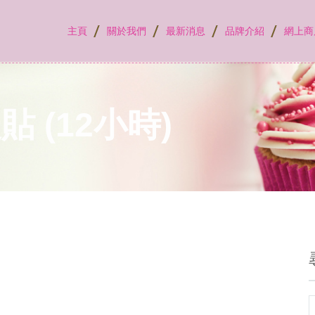
主頁
關於我們
最新消息
品牌介紹
網上商
 (12小時)