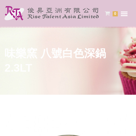
0
味樂窯 八號白色深鍋
2.3LT