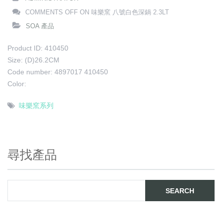
COMMENTS OFF
ON 味樂窯 八號白色深鍋 2.3LT
SOA 產品
Product ID: 410450
Size: (D)26.2CM
Code number: 4897017 410450
Color:
味樂窯系列
尋找產品