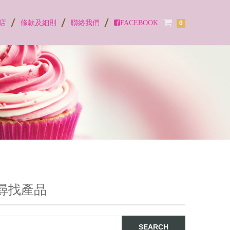
店
條款及細則
聯絡我們
FACEBOOK
0
尋找產品